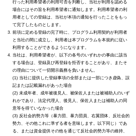
行った利用希望者の利用可否を判断し、当社が利用を認める
場合にはその旨を利用希望者に通知します。利用希望者の利
用者としての登録は、当社が本項の通知を行ったことをもっ
て完了したものとします。
前項に定める登録の完了時に、プログラム利用契約が利用者
と当社の間に成立し、利用者は本プログラムを本規約に従い
利用することができるようになります。
当社は、利用希望者が、以下の各号のいずれかの事由に該当
する場合は、登録及び再登録を拒否することがあり、またそ
の理由について一切開示義務を負いません。
(1) 当社に提供した登録事項の全部または一部につき虚偽、誤
記または記載漏れがあった場合
(2) 未成年者、成年被後見人、被保佐人または被補助人のいず
れかであり、法定代理人、後見人、保佐人または補助人の同
意等を得ていなかった場合
(3) 反社会的勢力等（暴力団、暴力団員、右翼団体、反社会的
勢力、その他これに準ずる者を意味します。以下同じ）であ
る、または資金提供その他を通じて反社会的勢力等の維持、