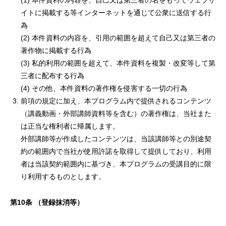
(1) 本件資料の内容を、自己又は第三者の名をもってウェブサ
イトに掲載する等インターネットを通じて公衆に送信する行
為
(2) 本件資料の内容を、引用の範囲を超えて自己又は第三者の
著作物に掲載する行為
(3) 私的利用の範囲を超えて、本件資料を複製・改変等して第
三者に配布する行為
(4) その他、本件資料の著作権を侵害する一切の行為
前項の規定に加え、本プログラム内で提供されるコンテンツ
（講義動画・外部講師資料等を含む）の著作権は、当社また
は正当な権利者に帰属します。
外部講師等が作成したコンテンツは、当該講師等との別途契
約の範囲内で当社が使用許諾を取得して提供しており、利用
者は当該契約範囲内に基づき、本プログラムの受講目的に限
り利用するものとします。
第
10
条
（登録抹消等）