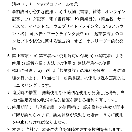
演やセミナーでのプロフィール表示
事前許可が必要な使用： a) 出版物（書籍、雑誌、オンライン
記事、ブログ記事、電子書籍等） b) 商業目的（商品名、サー
ビス名、イベント名、ウェブサイトドメイン名、SNSアカウ
ント名） c) 広告・マーケティング資料 d) 「起業参謀」のコ
ンセプトや概念に関する独占的・オピニオンリーダー的な発
信
禁止事項： a) 第三者への使用許可の付与 b) 非認定者による
使用 c) 誤解を招く方法での使用 d) 違法行為への使用
権利の保護： a) 当社は「起業参謀」の権利を保有し、その管
理を行います。 b) 当社は「起業参謀」の使用状況を定期的に
モニタリングします。
違反時の措置： 無断使用や不適切な使用が発覚した場合、当
社は認定資格の取消や法的措置を講じる権利を有します。
使用期間： 「起業参謀」の使用権は、認定資格の有効期間中
に限り認められます。認定資格が失効した場合、直ちに使用
を中止しなければなりません。
変更： 当社は、本条の内容を随時変更する権利を有します。