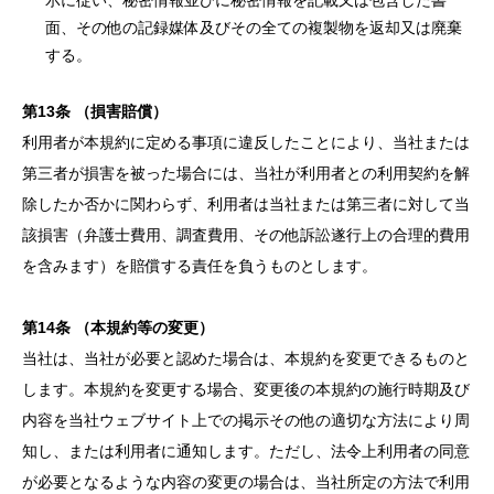
示に従い、秘密情報並びに秘密情報を記載又は包含した書
面、その他の記録媒体及びその全ての複製物を返却又は廃棄
する。
第
13
条
（損害賠償）
利用者が本規約に定める事項に違反したことにより、当社または
第三者が損害を被った場合には、当社が利用者との利用契約を解
除したか否かに関わらず、利用者は当社または第三者に対して当
該損害（弁護士費用、調査費用、その他訴訟遂行上の合理的費用
を含みます）を賠償する責任を負うものとします。
第
14
条
（本規約等の変更）
当社は、当社が必要と認めた場合は、本規約を変更できるものと
します。本規約を変更する場合、変更後の本規約の施行時期及び
内容を当社ウェブサイト上での掲示その他の適切な方法により周
知し、または利用者に通知します。ただし、法令上利用者の同意
が必要となるような内容の変更の場合は、当社所定の方法で利用