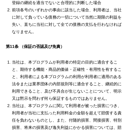
登録の継続を適当でないと合理的に判断した場合
前項各号のいずれかの事由に該当した場合、利用者は、当社
に対して負っている債務の一切について当然に期限の利益を
失い、直ちに当社に対して全ての債務の支払を行わなければ
なりません。
第
11
条
（保証の否認及び免責）
当社は、本プログラムが利用者の特定の目的に適合するこ
と、期待する機能・商品的価値・正確性・有用性を有するこ
と、利用者による本プログラムの利用が利用者に適用のある
法令または業界団体の内部規則等に適合すること、継続的に
利用できること、及び不具合が生じないことについて、明示
又は黙示を問わず何ら保証するものではありません。
当社は、本プログラムに関して利用者が被った損害につき、
利用者が当社に支払った利用料金の金額を超えて賠償する責
任を負わないものとし、また、付随的損害、間接損害、特別
損害、将来の損害及び逸失利益にかかる損害については、賠