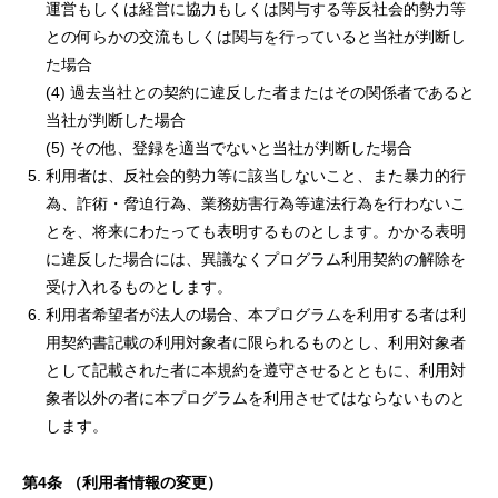
運営もしくは経営に協力もしくは関与する等反社会的勢力等
との何らかの交流もしくは関与を行っていると当社が判断し
た場合
(4) 過去当社との契約に違反した者またはその関係者であると
当社が判断した場合
(5) その他、登録を適当でないと当社が判断した場合
利用者は、反社会的勢力等に該当しないこと、また暴力的行
為、詐術・脅迫行為、業務妨害行為等違法行為を行わないこ
とを、将来にわたっても表明するものとします。かかる表明
に違反した場合には、異議なくプログラム利用契約の解除を
受け入れるものとします。
利用者希望者が法人の場合、本プログラムを利用する者は利
用契約書記載の利用対象者に限られるものとし、利用対象者
として記載された者に本規約を遵守させるとともに、利用対
象者以外の者に本プログラムを利用させてはならないものと
します。
第
4
条
（利用者情報の変更）