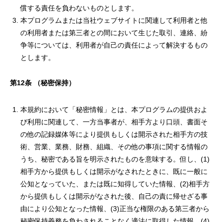
償する責任を負わないものとします。
本プログラムまたは当社ウェブサイトに関連して利用者と他
の利用者または第三者との間において生じた取引、連絡、紛
争等については、利用者が自己の責任によって解決するもの
とします。
第
12
条
（秘密保持）
本規約において「秘密情報」とは、本プログラムの提供およ
び利用に関連して、一方当事者が、相手方より口頭、書面そ
の他の記録媒体等により提供もしくは開示された相手方の技
術、営業、業務、財務、組織、その他の事項に関する情報の
うち、秘密である旨を明示されたものを意味する。但し、(1)
相手方から提供もしくは開示がなされたときに、既に一般に
公知となっていた、または既に知得していた情報、(2)相手方
から提供もしくは開示がなされた後、自己の責に帰せざる事
由により公知となった情報、(3)正当な権限のある第三者から
秘密保持義務を負わされることなく適法に取得した情報、(4)