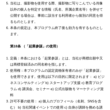
当社は、撮影物を使用する際、撮影物に写りこんでいる肖像
以外の個人を特定する情報（氏名、所属企業名等）を併せて
公開する場合は、事前に該当する利用者から個別の同意を得
るものとします。
本条の規定は、本プログラム終了後も効力を有するものとし
ます。
第18条 （「起業参謀」の使用）
定義：本条における「起業参謀」とは、当社が商標出願中又
は商標登録済みの同名称を指します。
使用権：本プログラムの認定資格保有者のみが「起業参謀」
を使用できます。使用は以下の目的に限定されます： a) ビジ
ネスコンサルティング b) スタートアップ支援 c) 教育プログ
ラム d) 講演会、セミナー e) 公式出版物 f) マーケティング資
料
許可不要の使用： a) 個人のプロフィール（名刺、SNSを含
む） b) 当社関連イベントでの使用 c) 自身が講師を務める講