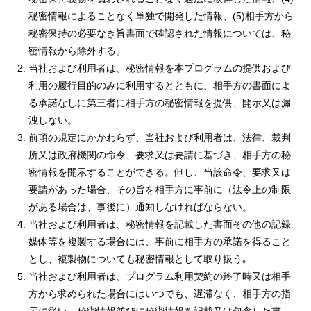
秘密情報によることなく単独で開発した情報、(5)相手方から
秘密保持の必要なき旨書面で確認された情報については、秘
密情報から除外する。
当社および利用者は、秘密情報を本プログラムの提供および
利用の履行目的のみに利用するとともに、相手方の書面によ
る承諾なしに第三者に相手方の秘密情報を提供、開示又は漏
洩しない。
前項の規定にかかわらず、当社および利用者は、法律、裁判
所又は政府機関の命令、要求又は要請に基づき、相手方の秘
密情報を開示することができる。但し、当該命令、要求又は
要請があった場合、その旨を相手方に事前に（法令上の制限
がある場合は、事後に）通知しなければならない。
当社および利用者は、秘密情報を記載した書面その他の記録
媒体等を複製する場合には、事前に相手方の承諾を得ること
とし、複製物についても秘密情報として取り扱う｡
当社および利用者は、プログラム利用契約の終了時又は相手
方から求められた場合にはいつでも、遅滞なく、相手方の指