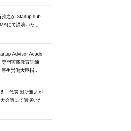
之が Startup hub
TAMAにて講演いたし
rtup Advisor Acade
「専門実践教育訓練
 厚生労働大臣指定
に採択されました。
・18 代表 田所雅之が
業大会議にて講演いた
。