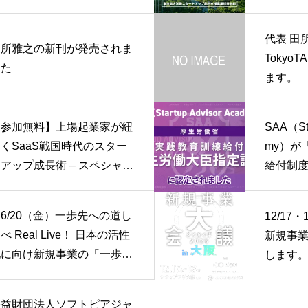
ます。
代表 田所雅
田所雅之の新刊が発売されま
Tokyo
した
ます。
【参加無料】上場起業家が紐
SAA（Sta
くSaaS戦国時代のスター
my）が
アップ成長術 – スペシャル
給付制度
スト：GVA TECH株式会社
講座」
表取締役 山本 俊 氏【6/26
6/20（金）一歩先への道し
12/17
@渋谷】
べ Real Live！ 日本の活性
新規事
化に向け新規事業の「一歩
します
先」を探る にて、代表の田
所雅之が基調講演を行いま
公益財団法人ソフトピアジャ