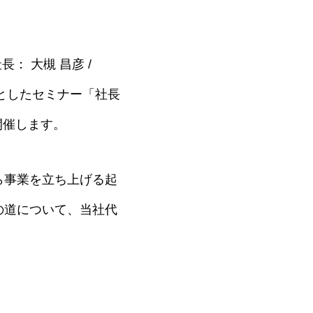
： 大槻 昌彦 /
マとしたセミナー「社長
開催します。
から事業を立ち上げる起
の道について、当社代