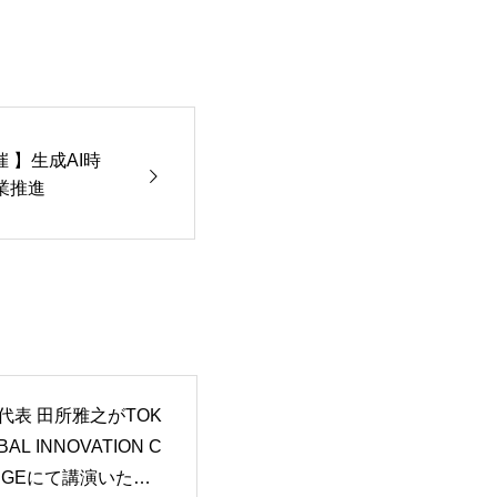
 】生成AI時
業推進
 代表 田所雅之がTOK
BAL INNOVATION C
ENGEにて講演いたし