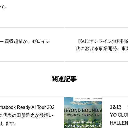
から
— 買収起業か、ゼロイチ
【6/11オンライン無料開催
代における事業開発、事
関連記事
12/13
ynabook Ready AI Tour 202
YO GLO
5に代表の田所雅之が登壇い
HALL
たします。