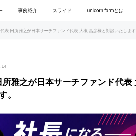
ー
事例紹介
スライド
unicorn farmとは
0 代表 田所雅之が日本サーチファンド代表 大槻 昌彦様と対談いたしま
バイザーアカデミー
講演・ワークショップ
ー入門講座
事業計画・資金調達講座
.14
F支援
 田所雅之が日本サーチファンド代表 
ィング
す。