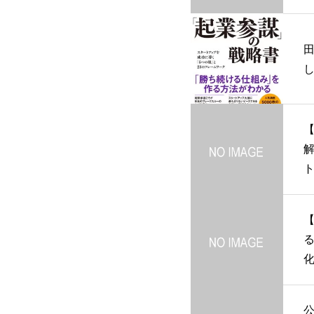
解
ト
ゲ
代
【
る