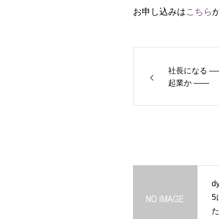
お申し込みは
こちら
社長になる —
起業か ——
d