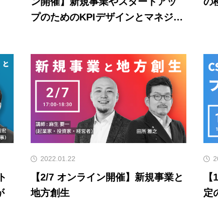
ン開催】新規事業やスタートアッ
の
プのためのKPIデザインとマネジメ
ント
2022.01.22
2
ト
【2/7 オンライン開催】新規事業と
【1/25 オン
が
地方創生
定