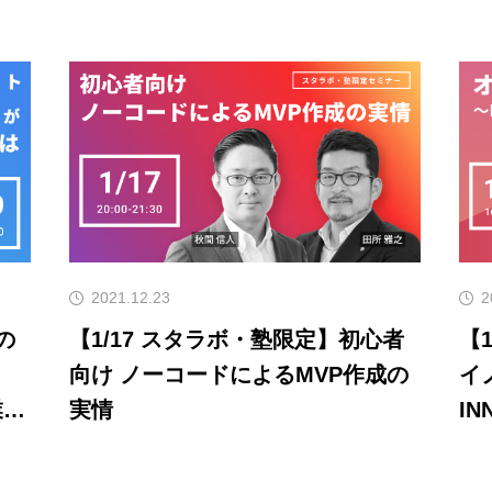
2021.12.23
2
の
【1/17 スタラボ・塾限定】初心者
【1/13 オン
向け ノーコードによるMVP作成の
イ
業家
実情
IN
ベ