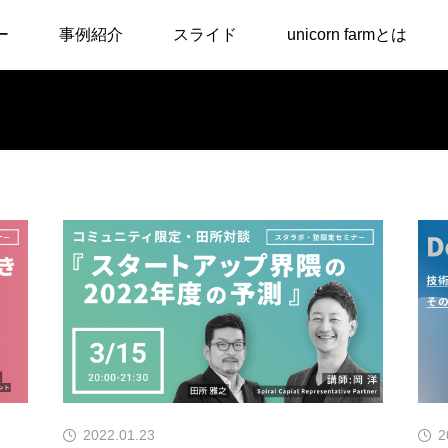
ー
事例紹介
スライド
unicorn farmとは
バイザーアカデミー
講演・ワークショップ
ー入門講座
事業計画・資金調達講座
F支援
ィング
2022.01.23
2