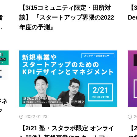
【3/15コミュニティ限定・田所対
【3/3 無料オン
者
談】 『スタートアップ界隈の2022
De
礎
年度の予測』
ジネ
ク
2022.01.23
2
【2/21 塾・スタラボ限定 オンライ
【