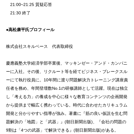
21:00~21:25 質疑応答
21:30 終了
●高松康平氏プロフィール
株式会社スキルベース 代表取締役
慶應義塾大学経済学部卒業後、マッキンゼー・アンド・カンパニ
ーに入社。その後、リクルート等を経てビジネス・ブレークスル
ーにて執行役員に。10年間に渡り問題解決力トレーニング講座責
任者を務め、年間登壇数No.1の研修講師として活躍。現在は独立
し「考える力」の養成を中心に様々な教育コンテンツの企画開発
から提供まで幅広く携わっている。時代に合わせたカリキュラム
開発と分かりやすい指導が強み。著書に『筋の良い仮説を生む問
題解決の「地図」と「武器」』(朝日新聞出版)、『会社の問題の
9割は「4つの武器」で解決できる』(朝日新聞出版)がある。