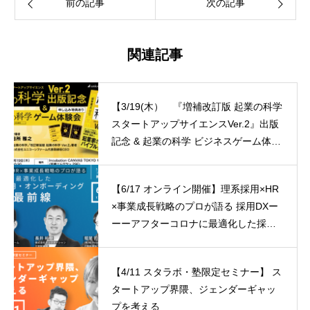
前の記事
次の記事
関連記事
【3/19(木） 『増補改訂版 起業の科学
スタートアップサイエンスVer.2』出版
記念 & 起業の科学 ビジネスゲーム体験
会】
【6/17 オンライン開催】理系採用×HR
×事業成長戦略のプロが語る 採用DXー
ーーアフターコロナに最適化した採
用・オンボーディング戦略
【4/11 スタラボ・塾限定セミナー】 ス
タートアップ界隈、ジェンダーギャッ
プを考える