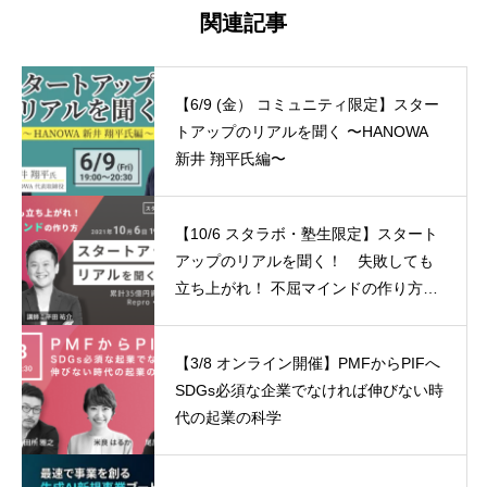
関連記事
【6/9 (金） コミュニティ限定】スター
トアップのリアルを聞く 〜HANOWA
新井 翔平氏編〜
【10/6 スタラボ・塾生限定】スタート
アップのリアルを聞く！ 失敗しても
立ち上がれ！ 不屈マインドの作り方
累計35億円資金調達したRepro・平田
さん編
【3/8 オンライン開催】PMFからPIFへ
SDGs必須な企業でなければ伸びない時
代の起業の科学