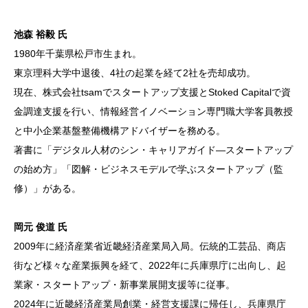
池森 裕毅
氏
1980年千葉県松戸市生まれ。
東京理科大学中退後、4社の起業を経て2社を売却成功。
現在、株式会社tsamでスタートアップ支援とStoked Capitalで資
金調達支援を行い、情報経営イノベーション専門職大学客員教授
と中小企業基盤整備機構アドバイザーを務める。
著書に「デジタル人材のシン・キャリアガイド―スタートアップ
の始め方」「図解・ビジネスモデルで学ぶスタートアップ（監
修）」がある。
岡元 俊道 氏
2009年に経済産業省近畿経済産業局入局。伝統的工芸品、商店
街など様々な産業振興を経て、2022年に兵庫県庁に出向し、起
業家・スタートアップ・新事業展開支援等に従事。
2024年に近畿経済産業局創業・経営支援課に帰任し、兵庫県庁