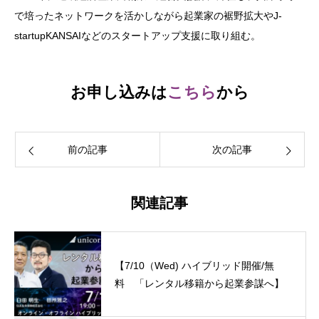
で培ったネットワークを活かしながら起業家の裾野拡大やJ-
startupKANSAIなどのスタートアップ支援に取り組む。
お申し込みは
こちら
から
前の記事
次の記事
関連記事
【7/10（Wed) ハイブリッド開催/無
料 「レンタル移籍から起業参謀へ】