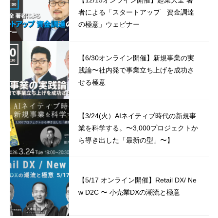
【12/15オンライン開催】起業大全 著
者による「スタートアップ 資金調達
の極意」ウェビナー
【6/30オンライン開催】新規事業の実
践論〜社内発で事業立ち上げを成功さ
せる極意
【3/24(火）AIネイティブ時代の新規事
業を科学する。〜3,000プロジェクトか
ら導き出した「最新の型」〜】
【5/17 オンライン開催】Retail DX/ Ne
w D2C 〜 小売業DXの潮流と極意