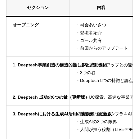
セクション
内容
オープニング
・司会あいさつ
・登壇者紹介
・ゴール共有
・前回からのアップデート
1. Deeptech事業創造の構造的難しさと成功要因
・通常スタートアップとの違い
・3つの谷
・Deeptech 8つの特徴と論点
2. Deeptech 成功の6つの鍵（更新版）
キラーUC探索、高速な事業アイ
3. Deeptechにおける生成AI活用の実践知（更新版）
・熟練者の認知インフラをAIで
・生成AIの3つの限界
・人間が担う役割（LIVEデモあ