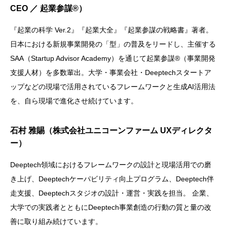
CEO ／ 起業参謀®）
『起業の科学 Ver.2』『起業大全』『起業参謀の戦略書』著者。
日本における新規事業開発の「型」の普及をリードし、主催する
SAA（Startup Advisor Academy）を通じて起業参謀®（事業開発
支援人材）を多数輩出。大学・事業会社・Deeptechスタートア
ップなどの現場で活用されているフレームワークと生成AI活用法
を、自ら現場で進化させ続けています。
石村 雅賜（株式会社ユニコーンファーム UXディレクタ
ー）
Deeptech領域におけるフレームワークの設計と現場活用での磨
き上げ、Deeptechケーパビリティ向上プログラム、Deeptech伴
走支援、Deeptechスタジオの設計・運営・実践を担当。 企業、
大学での実践者とともにDeeptech事業創造の行動の質と量の改
善に取り組み続けています。