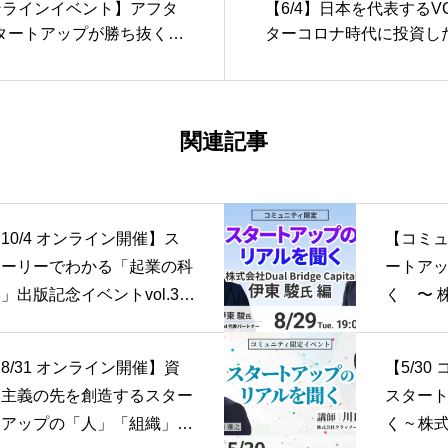
オンラインイベント】アフタ
【6/4】日本を代表するV
タートアップが勝ち抜くた
ターコロナ時代に投資し
ップとは？
関連記事
10/4 オンライン開催】ス
【コミ
トーリーでわかる「起業の科
ートア
」出版記念イベントvol.3
く 〜 株
規事業がハマる57の「ワ
Capit
」 徹底解説41~57
8/31 オンライン開催】資
【5/3
本主義の先を創造するスター
スター
トアップの「人」「組織」
く ~ 