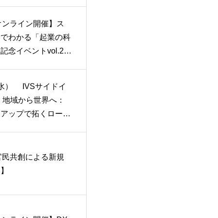
平氏〜
7 オンライン開催】ス
ーでわかる「起業の科
記念イベントvol.2
がハマる57の「ワ
底解説21~40
(水） IVSサイドイ
 地域から世界へ：
トアップで拓くローカ
ベーション 】
5 官民共創による新規
出】