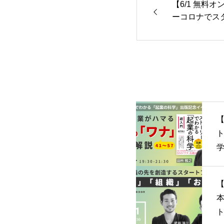
【6/1 無料
ーコロナでス
めの極意
【
学
新
ナ
【