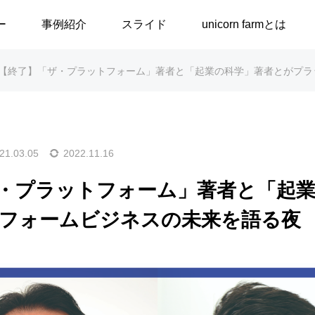
ー
事例紹介
スライド
unicorn farmとは
【終了】「ザ・プラットフォーム」著者と「起業の科学」著者とがプラ
バイザーアカデミー
講演・ワークショップ
ー入門講座
事業計画・資金調達講座
21.03.05
2022.11.16
F支援
・プラットフォーム」著者と「起業
ィング
フォームビジネスの未来を語る夜