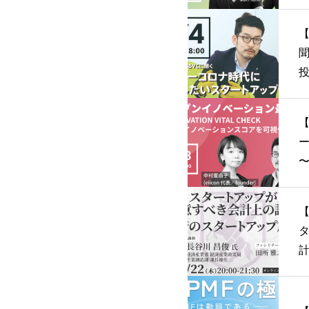
【
【1/1
〜 INNOVATION VIT
CK イノベー
【