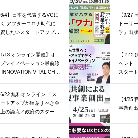
「お金」
川口 哲
6/4】日本を代表するVCに
【9/2
聞く アフターコロナ時代に
トーリ
投資したいスタートアップと
学」出版
は？
新規事業
ナ」 徹
3 オンライン開催】オ
【７/２
ープンイノベーション最前線
ベント
AL CHE
スター
ションスコアを
ルイノ
可視化する〜
6/22 無料オンライン 「ス
【4/2
タートアップが留意すべき会
事業創
計上の論点／政府のスタート
アップ施策」セミナー】