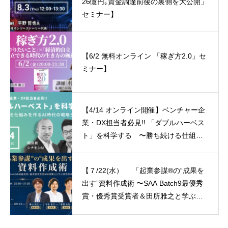
26億円｡資金調達前後の裏側を大公開」
セミナー】
【6/2 無料オンライン 「稼ぎ方2.0」セ
ミナー】
【4/14 オンライン開催】ベンチャー企
業・DX担当者必見!! 「ダブルハーベス
ト」を科学する 〜勝ち続ける仕組み
を作るAI時代の戦略デザイン〜
【７/22(水） 「起業参謀®︎の“成果を
出す”資料作成術 〜SAA Batch9最優秀
賞・優秀賞受賞者＆田所雅之と学ぶ資
料作成の極意〜」 】