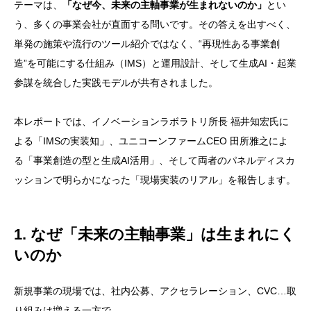
テーマは、
「なぜ今、未来の主軸事業が生まれないのか」
とい
う、多くの事業会社が直面する問いです。その答えを出すべく、
単発の施策や流行のツール紹介ではなく、“再現性ある事業創
造”を可能にする仕組み（IMS）と運用設計、そして生成AI・起業
参謀を統合した実践モデルが共有されました。
本レポートでは、イノベーションラボラトリ所長 福井知宏氏に
よる「IMSの実装知」、ユニコーンファームCEO 田所雅之によ
る「事業創造の型と生成AI活用」、そして両者のパネルディスカ
ッションで明らかになった「現場実装のリアル」を報告します。
1. なぜ「未来の主軸事業」は生まれにく
いのか
新規事業の現場では、社内公募、アクセラレーション、CVC…取
り組みは増える一方で、