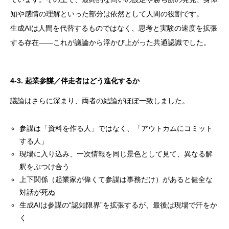
知や感情の理解といった部分は依然として人間の役割です。
生成AIは人間を代替するものではなく、思考と実験の速度を拡張
する存在――これが議論から浮かび上がった共通認識でした。
4-3. 起業参謀／伴走者はどう進化するか
議論はさらに深まり、両者の結論がほぼ一致しました。
参謀は「資料を作る人」ではなく、「アウトカムにコミット
する人」
現場に入り込み、一次情報を同じ景色として見て、異なる解
釈をぶつけ合う
上下関係（起業家が偉くて参謀は事務だけ）があると健全な
対話が死ぬ
生成AIは参謀の“認知限界”を拡張するが、最後は現場で汗をか
く