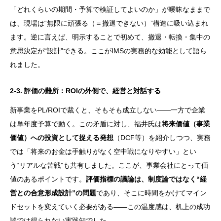
「どれくらいの期間・予算で検証してよいのか」が曖昧なままで
は、現場は“無限に頑張る（＝撤退できない）”構造に吸い込まれ
ます。逆に言えば、明示することで初めて、撤退・転換・集中の
意思決定が“設計”できる。ここがIMSの実務的な効能として語ら
れました。
2-3. 評価の難所：ROIの外側で、経営と対話する
新事業をPL/ROIで裁くと、そもそも成立しない——一方で企業
は単年度予算で動く。この矛盾に対し、福井氏は
将来価値（事業
価値）への投資として捉える発想
（DCF等）を紹介しつつ、実務
では「将来のお金は手触りがなく空中戦になりやすい」とい
う“リアルな苦戦”も共有しました。ここが、事業会社にとって価
値のあるポイントです。
評価指標の議論は、制度論ではなく“経
営との合意形成設計”の問題
であり、そこに時間をかけてマイン
ドセットを変えていく必要がある——この温度感は、机上の成功
談では得られない実践知でした。