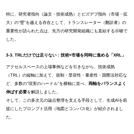
特に、研究者指向（論文・技術成熟）とビズデブ指向（市場・拡
大）の“壁”を越える存在として、トランスレーター（翻訳者）の
重要性が語られた点は、先方の研究開発組織にも直結する示唆で
した。
3-3. TRLだけでは足りない：技術×市場を同時に進める「XRL」
アクセルスペースの上場事例などを引きながら、技術成熟
（TRL）の縦軸に加えて、規制・受容性・量産性・国際法対応な
ど、多数の“現実のハードル”を横軸に並べ、
両軸をバランスよく
伸ばす必要
を解説しました。
そして、この多次元の論点整理を支える手段として、生成AIを前
提にしたプロンプト活用（地図とコンパス化）が紹介されまし
た。