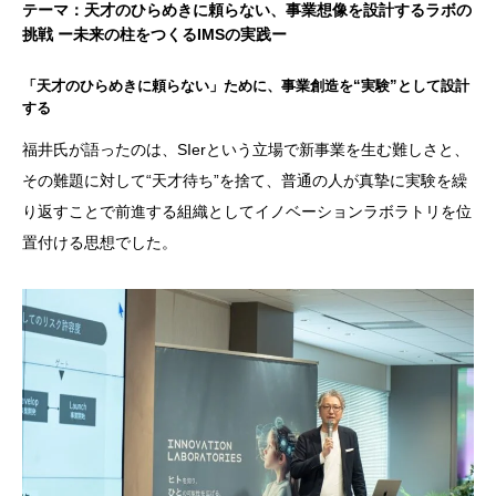
テーマ：天才のひらめきに頼らない、事業想像を設計するラボの
挑戦 ー未来の柱をつくるIMSの実践ー
「天才のひらめきに頼らない」ために、事業創造を“実験”として設計
する
福井氏が語ったのは、SIerという立場で新事業を生む難しさと、
その難題に対して“天才待ち”を捨て、普通の人が真摯に実験を繰
り返すことで前進する組織としてイノベーションラボラトリを位
置付ける思想でした。