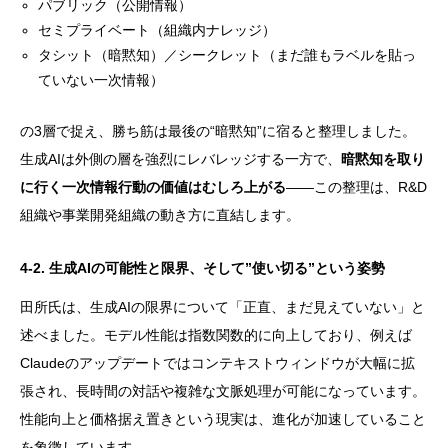
パブリック（公開情報）
セミプライベート（組織内ナレッジ）
タシット（暗黙知）／シークレット（まだ誰もラベルを貼っ
ていない一次情報）
の3層で捉え、勝ち筋は最後の“暗黙知”に宿ると整理しました。
生成AIは外側の層を強烈にレバレッジする一方で、
暗黙知を取り
に行く一次情報行動の価値はむしろ上がる
——この整理は、R&D
組織や事業開発組織の動き方に直結します。
4-2. 生成AIの可能性と限界、そして”使い切る”という姿勢
田所氏は、生成AIの限界について「正直、まだ見えていない」と
述べました。モデル性能は指数関数的に向上しており、例えば
Claudeのアップデートではコンテキストウィンドウが大幅に拡
張され、長時間の対話や複雑な文脈処理が可能になっています。
性能向上と価格据え置きという現実は、進化が加速していること
を象徴しています。