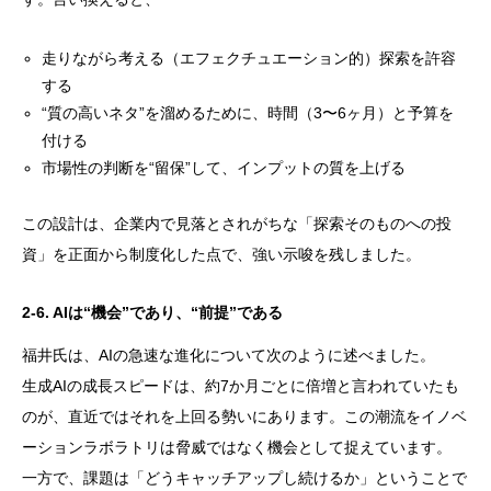
走りながら考える（エフェクチュエーション的）探索を許容
する
“質の高いネタ”を溜めるために、時間（3〜6ヶ月）と予算を
付ける
市場性の判断を“留保”して、インプットの質を上げる
この設計は、企業内で見落とされがちな「探索そのものへの投
資」を正面から制度化した点で、強い示唆を残しました。
2-6. AIは“機会”であり、“前提”である
福井氏は、AIの急速な進化について次のように述べました。
生成AIの成長スピードは、約7か月ごとに倍増と言われていたも
のが、直近ではそれを上回る勢いにあります。この潮流をイノベ
ーションラボラトリは脅威ではなく機会として捉えています。
一方で、課題は「どうキャッチアップし続けるか」ということで