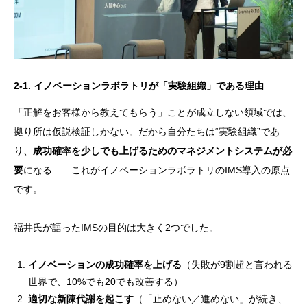
2-1. イノベーションラボラトリが「実験組織」である理由
「正解をお客様から教えてもらう」ことが成立しない領域では、
拠り所は仮説検証しかない。だから自分たちは“実験組織”であ
り、
成功確率を少しでも上げるためのマネジメントシステムが必
要
になる——これがイノベーションラボラトリのIMS導入の原点
です。
福井氏が語ったIMSの目的は大きく2つでした。
イノベーションの成功確率を上げる
（失敗が9割超と言われる
世界で、10%でも20でも改善する）
適切な新陳代謝を起こす
（「止めない／進めない」が続き、