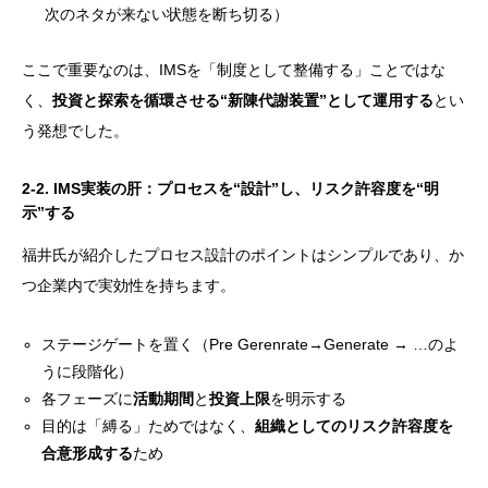
次のネタが来ない状態を断ち切る）
ここで重要なのは、IMSを「制度として整備する」ことではな
く、
投資と探索を循環させる“新陳代謝装置”として運用する
とい
う発想でした。
2-2. IMS実装の肝：プロセスを“設計”し、リスク許容度を“明
示”する
福井氏が紹介したプロセス設計のポイントはシンプルであり、か
つ企業内で実効性を持ちます。
ステージゲートを置く（Pre Gerenrate→Generate → …のよ
うに段階化）
各フェーズに
活動期間
と
投資上限
を明示する
目的は「縛る」ためではなく、
組織としてのリスク許容度を
合意形成する
ため