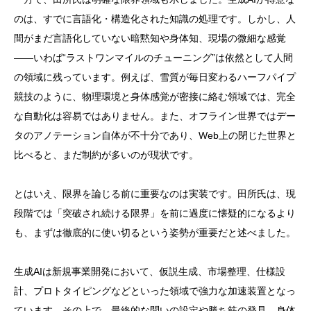
のは、すでに言語化・構造化された知識の処理です。しかし、人
間がまだ言語化していない暗黙知や身体知、現場の微細な感覚
――いわば“ラストワンマイルのチューニング”は依然として人間
の領域に残っています。例えば、雪質が毎日変わるハーフパイプ
競技のように、物理環境と身体感覚が密接に絡む領域では、完全
な自動化は容易ではありません。また、オフライン世界ではデー
タのアノテーション自体が不十分であり、Web上の閉じた世界と
比べると、まだ制約が多いのが現状です。
とはいえ、限界を論じる前に重要なのは実装です。田所氏は、現
段階では「突破され続ける限界」を前に過度に懐疑的になるより
も、まずは徹底的に使い切るという姿勢が重要だと述べました。
生成AIは新規事業開発において、仮説生成、市場整理、仕様設
計、プロトタイピングなどといった領域で強力な加速装置となっ
ています。その上で、最終的な問いの設定や勝ち筋の発見、身体