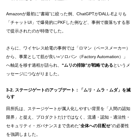
Amazonが最初に“書籍”に絞った例、ChatGPTがDALL-Eよりも
「チャットUI」で爆発的にPKFした例など、事例で腹落ちする形
で提示されたのが特徴でした。
さらに、ワイヤレス給電の事例では「ロマン（ペースメーカー）
から、事業として筋が良い=ソロバン（Factory Automation）」
へ軸足を移す過程が語られ、
“ムリの排除”が戦略である
というメ
ッセージにつながりました。
3-2. ステージゲートのアップデート：「ムリ・ムラ・ムダ」を減
らす
田所氏は、ステージゲートが属人化しやすい背景を「人間の認知
限界」と捉え、プロダクトだけではなく、流通・認知・適法性・
セキュリティ・ガバナンスまで含めた“
全体への目配せ
”の必要性
を強調しました。