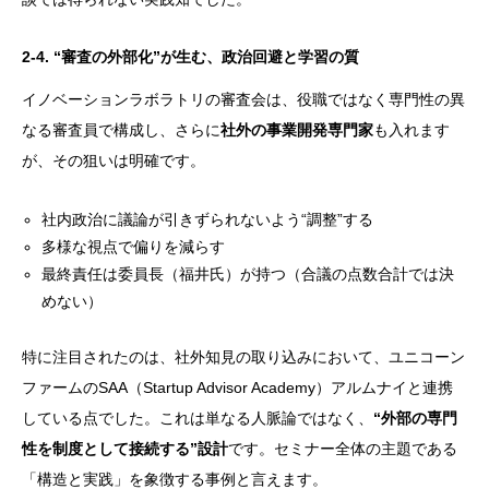
2-4. “審査の外部化”が生む、政治回避と学習の質
イノベーションラボラトリの審査会は、役職ではなく専門性の異
なる審査員で構成し、さらに
社外の事業開発専門家
も入れます
が、その狙いは明確です。
社内政治に議論が引きずられないよう“調整”する
多様な視点で偏りを減らす
最終責任は委員長（福井氏）が持つ（合議の点数合計では決
めない）
特に注目されたのは、社外知見の取り込みにおいて、ユニコーン
ファームのSAA（Startup Advisor Academy）アルムナイと連携
している点でした。これは単なる人脈論ではなく、
“外部の専門
性を制度として接続する”設計
です。セミナー全体の主題である
「構造と実践」を象徴する事例と言えます。