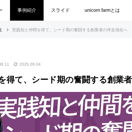
ー
事例紹介
スライド
unicorn farmとは
生
実践知と仲間を得て、シード期の奮闘する創業者の伴走強化へ
バイザーアカデミー
講演・ワークショップ
ー入門講座
事業計画・資金調達講座
08.11
2025.09.04
F支援
を得て、シード期の奮闘する創業者
ィング