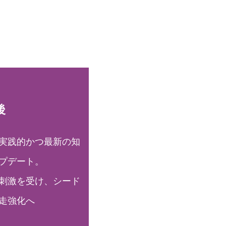
後
実践的かつ最新の知
プデート。
も刺激を受け、シード
走強化へ