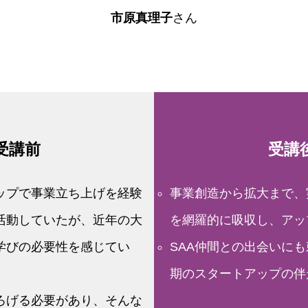
市原真理子
さん
受講前
受講
ップで事業立ち上げを経験
事業創造から拡大まで、
活動していたが、近年の大
を網羅的に吸収し、アッ
学びの必要性を感じてい
SAA仲間との出会いに
期のスタートアップの伴
ろげる必要があり、そんな