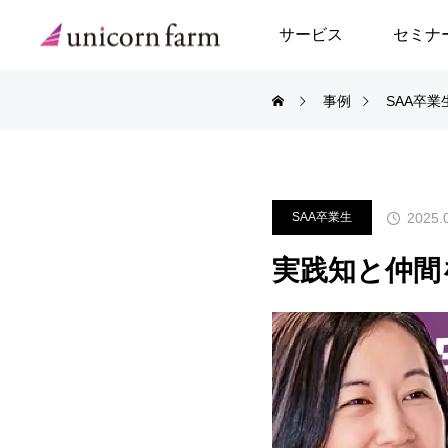
サービス
セミナ
事例
SAA卒業
事例トップ
スタートアップアド
起業支援アドバイザ
2025.
SAA卒業生
スタートアップPM
実践知と仲間
新規事業コンサルテ