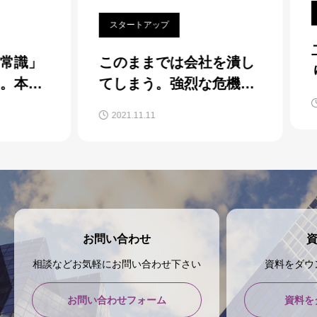
事
スタートアップ
二
識」
このままでは会社を潰し
り上
本気
てしまう。強烈な危機感
「Z
成功
を救ったのは「経営」を
202
2021.11.11
かな
学べる環境だった
お問い合わせ
相談などお気軽にお問い合わせ下さい
資料をダウ
お問い合わせフォーム
資料を