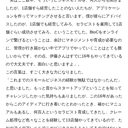
「実はここ数年、そういうビジネスモデルを、何人からも聞きま
したが、1店舗すら経営したことのない人たちが、アプリケーシ
ョンを作ってマッチングさせると言います。僕が彼らにアドバイ
スしたのが、1店舗でも経営してみろ、セラピストを雇用して1店
舗ぐらい成功させてみろ、ということでした。BtoCをオンライ
ンで繋げるということは、余計にマネジメントや育成が必要なの
に、管理が行き届かない中でアプリでやっていくことはとても難
しいからです。その点、伊藤さんはすでに16年もやってきている
ので大丈夫です。面白いと思いますよ」。
この言葉は、すごく大きな力になりました。
「これまでのスモールビジネスの経験が無駄ではなかったんだ」
と思いました。もっと昔からスタートアップということを知って
チャレンジしたかった気持ちもありましたが、この16年があった
からこのアイディアに行き着いたとわかったとき、確かにマニュ
アルもあるし、何百人というセラピスト育成してきたし、クレー
ム処理など色々なことを経験して13店舗やってきているので、た