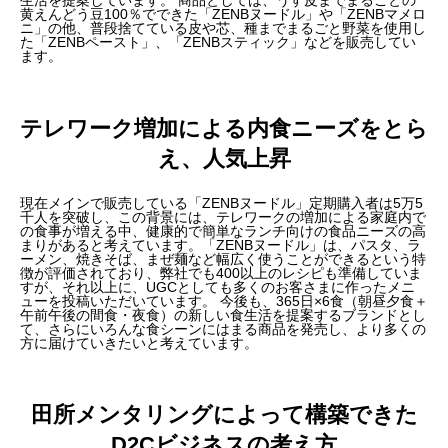
生活を提案しています。 商品としては、うす皮までまるごとの
黄えんどう豆100％でできた「ZENBヌードル」や「ZENBマメロ
ニ」の他、普段捨てている皮や芯、種までまるごと野菜を使用し
た「ZENBペースト」、「ZENBスティック」などを販売してい
ます。
テレワーク増加による内食ニーズをとら
え、人気上昇
現在メインで販売している「ZENBヌードル」定期購入者は5万5
千人を突破し、この背景には、テレワークの増加による家庭内で
の食事が増える中、健康的で簡単なランチ向けの食品ニーズの高
まりがあると考えています。「ZENBヌードル」は、パスタ、ラ
ーメン、焼きそば、まぜ麺など幅広く使うことができるという特
徴が評価されており、弊社でも400以上のレシピも準備していま
すが、それ以上に、UGCとしても多くのお客さまに作ったメニ
ューを投稿いただいています。 今後も、365日×6食（朝昼夕食＋
午前午後の間食・夜食）の新しい食生活を提案するブランドとし
て、さらにいろんな食シーンにはまる商品を発売し、より多くの
方に届けていきたいと考えています。
田所メンタリングによって構築できた
D2Cビジネスの考え方