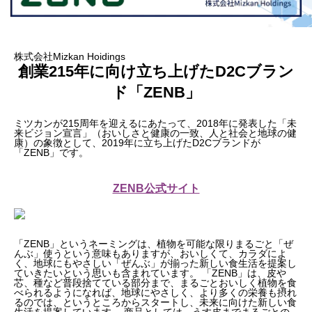
株式会社Mizkan Hoidings
創業215年に向け立ち上げたD2Cブラン
ド「ZENB」
ミツカンが215周年を迎えるにあたって、2018年に発表した「未
来ビジョン宣言」（おいしさと健康の一致、人と社会と地球の健
康）の象徴として、2019年に立ち上げたD2Cブランドが
「ZENB」です。
ZENB公式サイト
「ZENB」というネーミングは、植物を可能な限りまるごと「ぜ
んぶ」使うという意味もありますが、おいしくて、カラダによ
く、地球にもやさしい「ぜんぶ」が揃った新しい食生活を提案し
ていきたいという思いも含まれています。 「ZENB」は、皮や
芯、種など普段捨てている部分まで、まるごとおいしく植物を食
べられるようになれば、地球にやさしく、より多くの栄養も摂れ
るのでは、というところからスタートし、未来に向けた新しい食