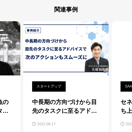
関連事例
スタートアップ
SA
魚の
中長期の方向づけから目
セ
ー|
先のタスクに至るアドバ
ち上
イスで次のアクションも
府
2022.06.17
202
スムーズに